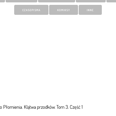
CZASOPISMA
KOMIKSY
INNE
 Płomienia. Klątwa przodków. Tom 3. Część 1