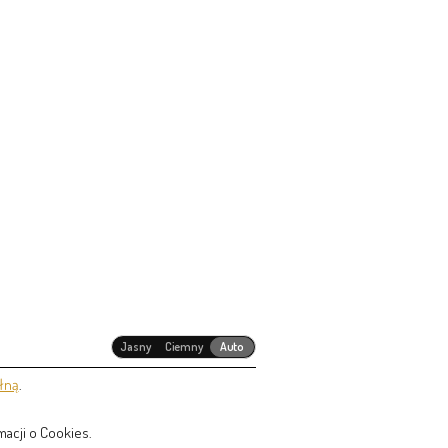
Jasny
Ciemny
Auto
łną
.
acji o Cookies.