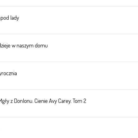
spod lady
dzieje w naszym domu
yrocznia
gły z Donlonu. Cienie Avy Carey. Tom 2
a