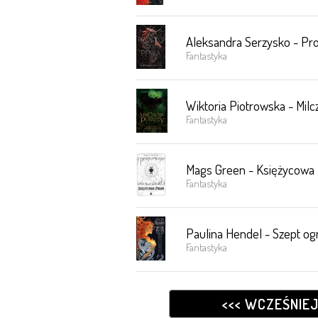
Aleksandra Serzysko - Pro
Fantastyka
Wiktoria Piotrowska - Milc
Fantastyka
Mags Green - Księżycowa
Fantastyka
Paulina Hendel - Szept og
Fantastyka
<<< WCZEŚNIE