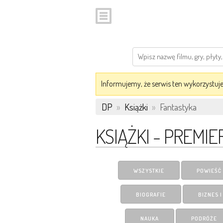
Informujemy, że serwis ten wykorzystuje 
DP
»
Książki
»
Fantastyka
KSIĄŻKI - PREMIE
WSZYSTKIE
POWIEŚĆ
BIOGRAFIE
BIZNES 
NAUKA
PODRÓŻE