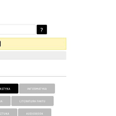
?
ASTYKA
INFORMATYKA
IA
LITERATURA FAKTU
SZTUKA
AUDIOBOOK