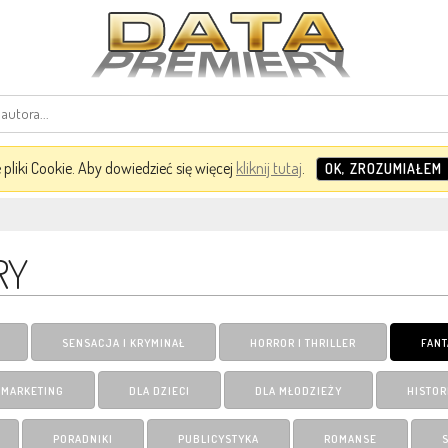
pliki Cookie. Aby dowiedzieć się więcej
kliknij tutaj
.
OK, ZROZUMIAŁEM
RY
SENSACJA I KRYMINAŁ
HORROR I THRILLER
FANT
I MARKETING
DLA DZIECI
DLA MŁODZIEŻY
HISTOR
PORADNIKI
PUBLICYSTYKA
ROMANSE