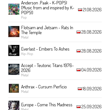
Anderson .Paak - K-POPS!
(Music from and inspired by K-
21.08.2026
POPS!)
Pop
Flotsam and Jetsam - Rats In
28.08.2026
The Temple
Metal
Everlast - Embers To Ashes
28.08.2026
Hip-Hop
Accept - Teutonic Titans 1976-
04.09.2026
2026
Metal
Anthrax - Cursum Perficio
18.09.2026
Metal
Europe - Come This Madness
25.09.2026
Metal