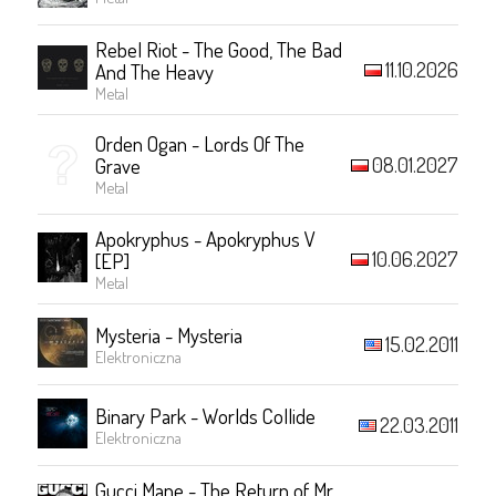
Rebel Riot - The Good, The Bad
11.10.2026
And The Heavy
Metal
Orden Ogan - Lords Of The
08.01.2027
Grave
Metal
Apokryphus - Apokryphus V
10.06.2027
[EP]
Metal
Mysteria - Mysteria
15.02.2011
Elektroniczna
Binary Park - Worlds Collide
22.03.2011
Elektroniczna
Gucci Mane - The Return of Mr.