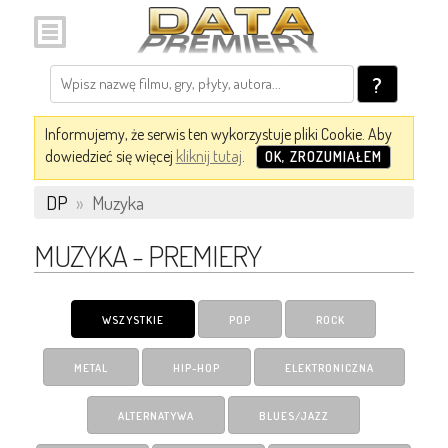
?
Informujemy, że serwis ten wykorzystuje pliki Cookie. Aby
dowiedzieć się więcej
kliknij tutaj
.
OK, ZROZUMIAŁEM
DP
»
Muzyka
MUZYKA - PREMIERY
WSZYSTKIE
POP
ROCK
METAL
HIP-HOP
ELEKTRONICZNA
ALTERNATYWA
BLUES/JAZZ