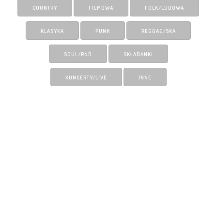
COUNTRY
FILMOWA
FOLK/LUDOWA
KLASYKA
PUNK
REGGAE/SKA
SOUL/RNB
SKŁADANKI
KONCERTY/LIVE
INNE