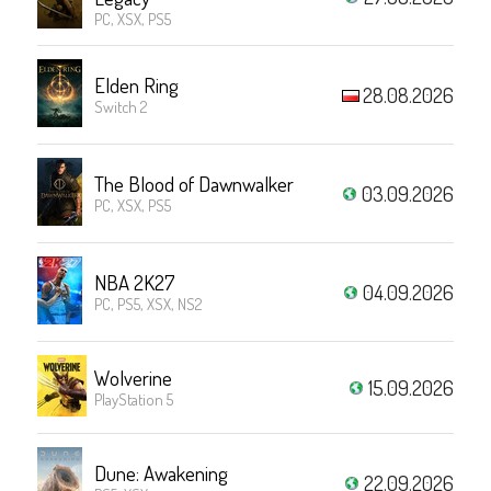
PC, XSX, PS5
Elden Ring
28.08.2026
Switch 2
The Blood of Dawnwalker
03.09.2026
PC, XSX, PS5
NBA 2K27
04.09.2026
PC, PS5, XSX, NS2
Wolverine
15.09.2026
PlayStation 5
Dune: Awakening
22.09.2026