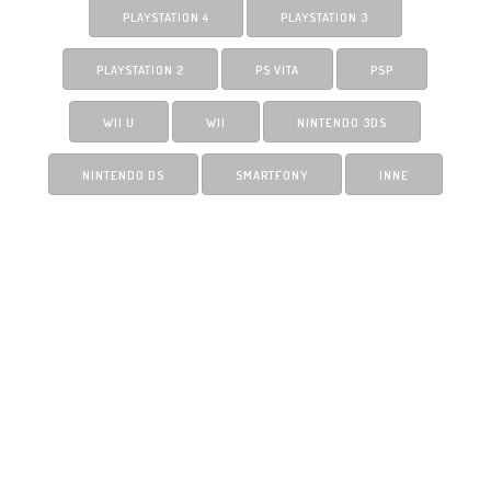
PLAYSTATION 4
PLAYSTATION 3
PLAYSTATION 2
PS VITA
PSP
WII U
WII
NINTENDO 3DS
NINTENDO DS
SMARTFONY
INNE