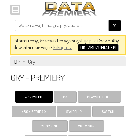
?
Informujemy, że serwis ten wykorzystuje pliki Cookie. Aby
dowiedzieć się więcej
kliknij tutaj
.
OK, ZROZUMIAŁEM
DP
»
Gry
GRY - PREMIERY
WSZYSTKIE
PC
PLAYSTATION 5
XBOX SERIES X
SWITCH 2
SWITCH
XBOX ONE
XBOX 360