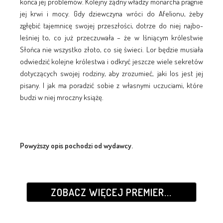
końca jej proble­mów. Kolejny żądny władzy monarcha pragnie
jej krwi i mocy. Gdy dziewczyna wróci do Afelionu, żeby
zgłębić tajemnicę swojej przeszłości, dotrze do niej najbo­
leśniej to, co już przeczuwała – że w lśniącym królestwie
Słońca nie wszystko złoto, co się świeci. Lor będzie musiała
odwiedzić kolejne królestwa i odkryć jeszcze wiele sekretów
dotyczących swojej rodziny, aby zrozumieć, jaki los jest jej
pisany. I jak ma poradzić sobie z własnymi uczuciami, które
budzi w niej mroczny książę.
Powyższy opis pochodzi od wydawcy.
ZOBACZ WIĘCEJ PREMIER...