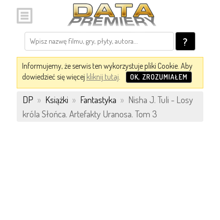
?
Informujemy, że serwis ten wykorzystuje pliki Cookie. Aby
dowiedzieć się więcej
kliknij tutaj
.
OK, ZROZUMIAŁEM
DP
»
Książki
»
Fantastyka
»
Nisha J. Tuli - Losy
króla Słońca. Artefakty Uranosa. Tom 3