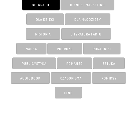
BIOGRAFIE
BIZNES I MARKETING
DLA DZIECI
DLA MŁODZIEŻY
HISTORIA
LITERATURA FAKTU
NAUKA
PODRÓŻE
PORADNIKI
PUBLICYSTYKA
ROMANSE
SZTUKA
AUDIOBOOK
CZASOPISMA
KOMIKSY
INNE