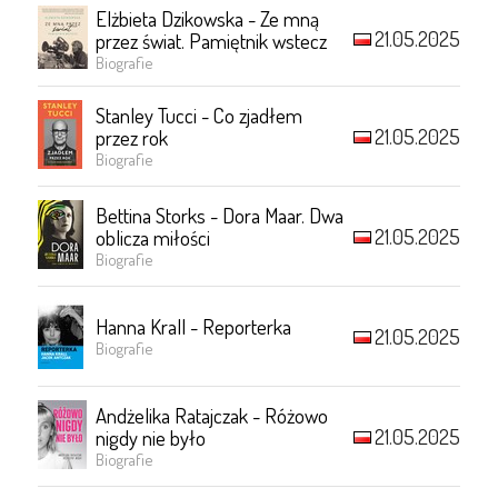
Elżbieta Dzikowska - Ze mną
21.05.2025
przez świat. Pamiętnik wstecz
Biografie
Stanley Tucci - Co zjadłem
21.05.2025
przez rok
Biografie
Bettina Storks - Dora Maar. Dwa
21.05.2025
oblicza miłości
Biografie
Hanna Krall - Reporterka
21.05.2025
Biografie
Andżelika Ratajczak - Różowo
21.05.2025
nigdy nie było
Biografie