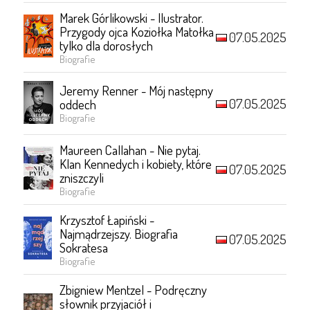
Marek Górlikowski - Ilustrator.
Przygody ojca Koziołka Matołka
07.05.2025
tylko dla dorosłych
Biografie
Jeremy Renner - Mój następny
07.05.2025
oddech
Biografie
Maureen Callahan - Nie pytaj.
Klan Kennedych i kobiety, które
07.05.2025
zniszczyli
Biografie
Krzysztof Łapiński -
Najmądrzejszy. Biografia
07.05.2025
Sokratesa
Biografie
Zbigniew Mentzel - Podręczny
słownik przyjaciół i