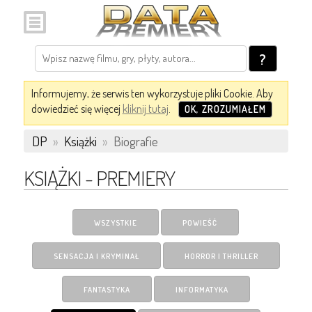
?
Informujemy, że serwis ten wykorzystuje pliki Cookie. Aby
dowiedzieć się więcej
kliknij tutaj
.
OK, ZROZUMIAŁEM
DP
»
Książki
»
Biografie
KSIĄŻKI - PREMIERY
WSZYSTKIE
POWIEŚĆ
SENSACJA I KRYMINAŁ
HORROR I THRILLER
FANTASTYKA
INFORMATYKA