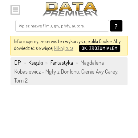
?
Informujemy, że serwis ten wykorzystuje pliki Cookie. Aby
dowiedzieć się więcej
kliknij tutaj
.
OK, ZROZUMIAŁEM
DP
»
Książki
»
Fantastyka
»
Magdalena
Kubasiewicz - Mgły z Donlonu. Cienie Avy Carey.
Tom 2