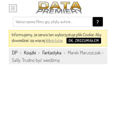
?
Informujemy, że serwis ten wykorzystuje pliki Cookie. Aby
dowiedzieć się więcej
kliknij tutaj
.
OK, ZROZUMIAŁEM
DP
»
Książki
»
Fantastyka
»
Marek Maruszczak -
Sally. Trudno być wiedźmą