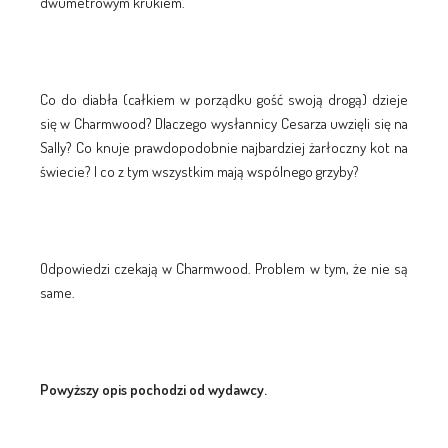
dwumetrowym krukiem.
Co do diabła (całkiem w porządku gość swoją drogą) dzieje
się w Charmwood? Dlaczego wysłannicy Cesarza uwzięli się na
Sally? Co knuje prawdopodobnie najbardziej żarłoczny kot na
świecie? I co z tym wszystkim mają wspólnego grzyby?
Odpowiedzi czekają w Charmwood. Problem w tym, że nie są
same.
Powyższy opis pochodzi od wydawcy.