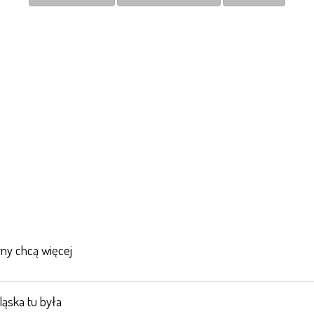
yny chcą więcej
ląska tu była