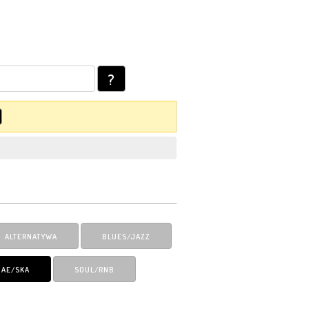
?
ALTERNATYWA
BLUES/JAZZ
GAE/SKA
SOUL/RNB