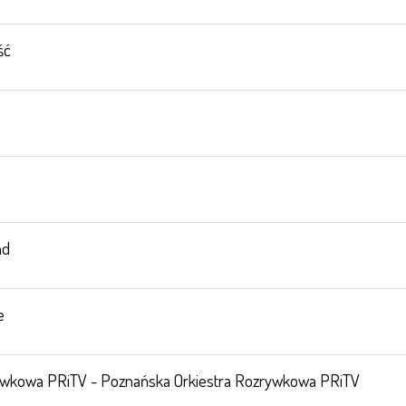
ść
nd
e
ywkowa PRiTV - Poznańska Orkiestra Rozrywkowa PRiTV