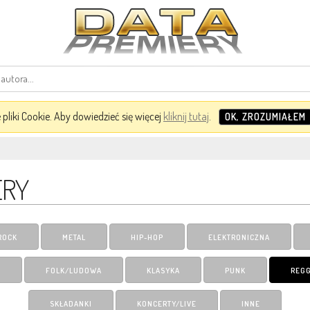
pliki Cookie. Aby dowiedzieć się więcej
kliknij tutaj
.
OK, ZROZUMIAŁEM
ERY
ROCK
METAL
HIP-HOP
ELEKTRONICZNA
A
FOLK/LUDOWA
KLASYKA
PUNK
REG
SKŁADANKI
KONCERTY/LIVE
INNE