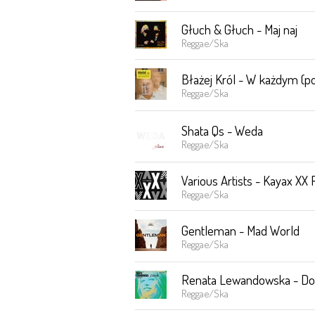
Głuch & Głuch - Maj naj
Reggae/Ska
Błażej Król - W każdym (
Reggae/Ska
Shata Qs - Weda
Reggae/Ska
Various Artists - Kayax XX
Reggae/Ska
Gentleman - Mad World
Reggae/Ska
Renata Lewandowska - Do
Reggae/Ska