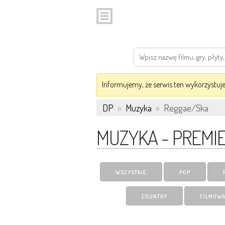
Informujemy, że serwis ten wykorzystuje 
DP
»
Muzyka
»
Reggae/Ska
MUZYKA - PREMI
WSZYSTKIE
POP
COUNTRY
FILMOW