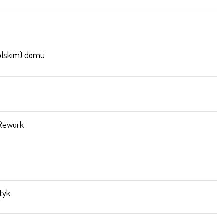
polskim) domu
 Rework
tyk