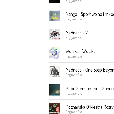
Reggae/Ska
Nanga - Sport wojna i miło
Reggae/Ska
Madness - 7
Reggae/Ska
Wolska - Wolska
Reggae/Ska
Madness - One Step Beyo
Reggae/Ska
Bobo Stenson Trio - Spher
Reggae/Ska
Poznańska Orkiestra Rozr
Reggae/Ska