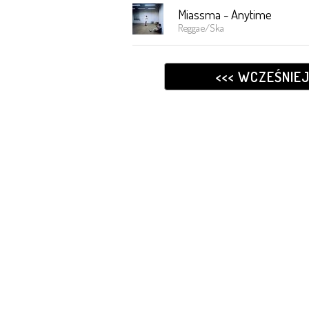
Miassma - Anytime
Reggae/Ska
<<< WCZEŚNIE