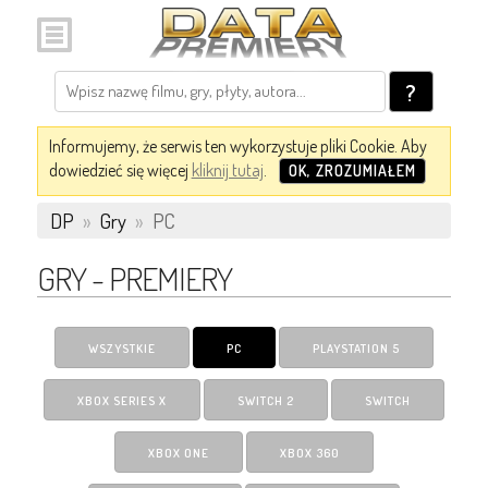
?
Informujemy, że serwis ten wykorzystuje pliki Cookie. Aby
dowiedzieć się więcej
kliknij tutaj
.
OK, ZROZUMIAŁEM
DP
»
Gry
»
PC
GRY - PREMIERY
WSZYSTKIE
PC
PLAYSTATION 5
XBOX SERIES X
SWITCH 2
SWITCH
XBOX ONE
XBOX 360