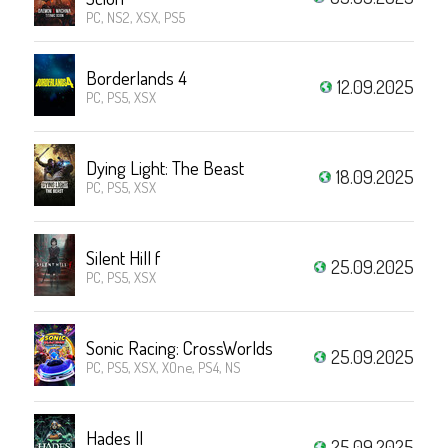
PC, NS2, XSX, PS5
Borderlands 4
12.09.2025
PC, PS5, XSX
Dying Light: The Beast
18.09.2025
PC, PS5, XSX
Silent Hill f
25.09.2025
PC, PS5, XSX
Sonic Racing: CrossWorlds
25.09.2025
PC, PS5, XSX, XOne, PS4, NS
Hades II
25.09.2025