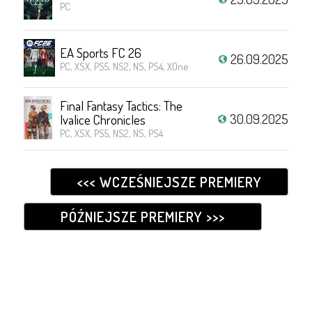
PC
EA Sports FC 26
26.09.2025
PC, XSX, PS5, NS2, NS, PS4, XOne
Final Fantasy Tactics: The
30.09.2025
Ivalice Chronicles
PC, XSX, PS5, NS2, NS, PS4
<<< WCZEŚNIEJSZE PREMIERY
PÓŹNIEJSZE PREMIERY >>>