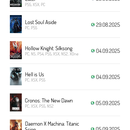
PS5, XSX, PC
Lost Soul Aside
29.08.2025
PC, PS5
Hollow Knight: Silksong
04.09.2025
PC, NS, PS4, PS5, XSX, NS2, XOne
Hell is Us
04.09.2025
PC, XSX, PS5
Cronos: The New Dawn
05.09.2025
PC, XSX, PS5, NS2
Daemon X Machina: Titanic
05.09.2025
Scion