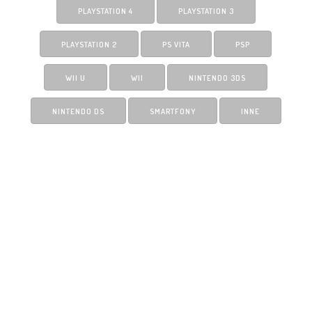
PLAYSTATION 4
PLAYSTATION 3
PLAYSTATION 2
PS VITA
PSP
WII U
WII
NINTENDO 3DS
NINTENDO DS
SMARTFONY
INNE