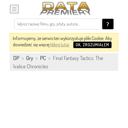
?
Informujemy, że serwis ten wykorzystuje pliki Cookie. Aby
dowiedzieć się więcej
kliknij tutaj
.
OK, ZROZUMIAŁEM
DP
»
Gry
»
PC
»
Final Fantasy Tactics: The
Ivalice Chronicles