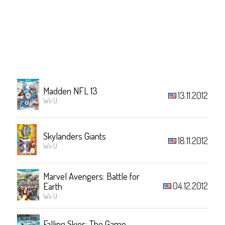
Madden NFL 13
13.11.2012
Wii U
Skylanders Giants
18.11.2012
Wii U
Marvel Avengers: Battle for
04.12.2012
Earth
Wii U
Falling Skies: The Game