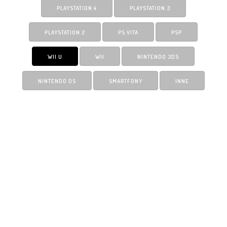
PLAYSTATION 4
PLAYSTATION 3
PLAYSTATION 2
PS VITA
PSP
WII U
WII
NINTENDO 3DS
NINTENDO DS
SMARTFONY
INNE