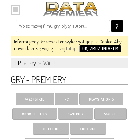
?
Informujemy, że serwis ten wykorzystuje pliki Cookie. Aby
dowiedzieć się więcej
kliknij tutaj
.
OK, ZROZUMIAŁEM
DP
»
Gry
»
Wii U
GRY - PREMIERY
WSZYSTKIE
PC
PLAYSTATION 5
XBOX SERIES X
SWITCH 2
SWITCH
XBOX ONE
XBOX 360