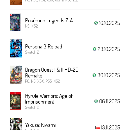
Pokémon Legends Z-A
16.10.2025
NS, NS2
Persona 3 Reload
23.10.2025
Switch 2
Dragon Quest I & II HD-2D
30.10.2025
Remake
PC, NS, XSX, PS5, NS2
Hyrule Warriors: Age of
06.11.2025
Imprisonment
Switch 2
Yakuza: Kiwami
13.11.2025