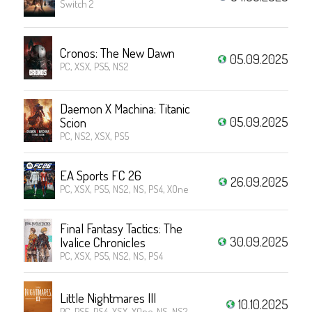
Switch 2
Cronos: The New Dawn
05.09.2025
PC, XSX, PS5, NS2
Daemon X Machina: Titanic
05.09.2025
Scion
PC, NS2, XSX, PS5
EA Sports FC 26
26.09.2025
PC, XSX, PS5, NS2, NS, PS4, XOne
Final Fantasy Tactics: The
30.09.2025
Ivalice Chronicles
PC, XSX, PS5, NS2, NS, PS4
Little Nightmares III
10.10.2025
PC, PS5, PS4, XSX, XOne, NS, NS2