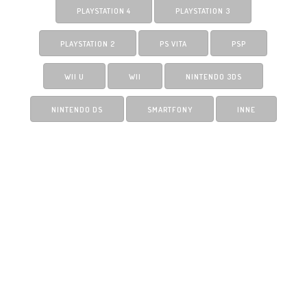
PLAYSTATION 4
PLAYSTATION 3
PLAYSTATION 2
PS VITA
PSP
WII U
WII
NINTENDO 3DS
NINTENDO DS
SMARTFONY
INNE