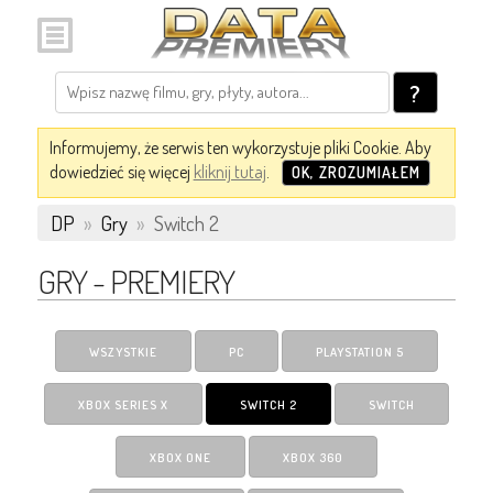
?
Informujemy, że serwis ten wykorzystuje pliki Cookie. Aby
dowiedzieć się więcej
kliknij tutaj
.
OK, ZROZUMIAŁEM
DP
»
Gry
»
Switch 2
GRY - PREMIERY
WSZYSTKIE
PC
PLAYSTATION 5
XBOX SERIES X
SWITCH 2
SWITCH
XBOX ONE
XBOX 360