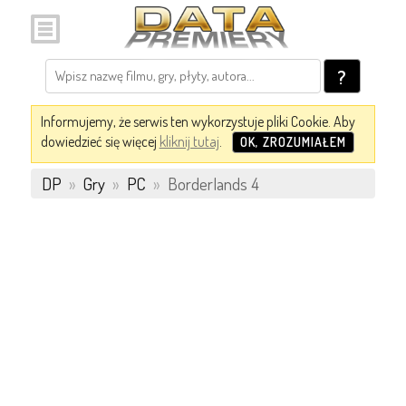
?
Informujemy, że serwis ten wykorzystuje pliki Cookie. Aby
dowiedzieć się więcej
kliknij tutaj
.
OK, ZROZUMIAŁEM
DP
»
Gry
»
PC
»
Borderlands 4