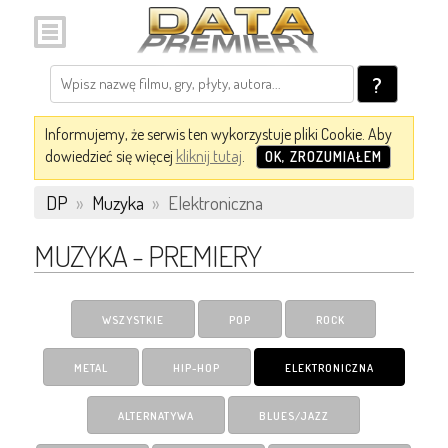
?
Informujemy, że serwis ten wykorzystuje pliki Cookie. Aby
dowiedzieć się więcej
kliknij tutaj
.
OK, ZROZUMIAŁEM
DP
»
Muzyka
»
Elektroniczna
MUZYKA - PREMIERY
WSZYSTKIE
POP
ROCK
METAL
HIP-HOP
ELEKTRONICZNA
ALTERNATYWA
BLUES/JAZZ