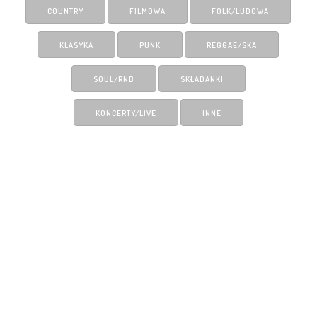
COUNTRY
FILMOWA
FOLK/LUDOWA
KLASYKA
PUNK
REGGAE/SKA
SOUL/RNB
SKŁADANKI
KONCERTY/LIVE
INNE