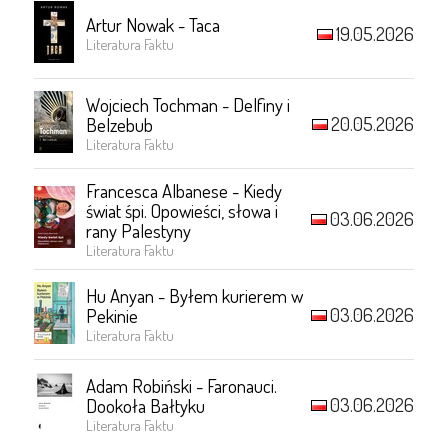
Artur Nowak - Taca
19.05.2026
Literatura Faktu
Wojciech Tochman - Delfiny i
20.05.2026
Belzebub
Literatura Faktu
Francesca Albanese - Kiedy
świat śpi. Opowieści, słowa i
03.06.2026
rany Palestyny
Literatura Faktu
Hu Anyan - Byłem kurierem w
03.06.2026
Pekinie
Literatura Faktu
Adam Robiński - Faronauci.
03.06.2026
Dookoła Bałtyku
Literatura Faktu