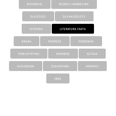
BIOGRAFIE
BIZNES I MARKETING
DLA DZIECI
DLA MŁODZIEŻY
HISTORIA
LITERATURA FAKTU
NAUKA
PODRÓŻE
PORADNIKI
PUBLICYSTYKA
ROMANSE
SZTUKA
AUDIOBOOK
CZASOPISMA
KOMIKSY
INNE