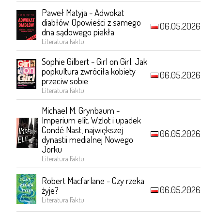
Paweł Matyja - Adwokat
diabłów. Opowieści z samego
06.05.2026
dna sądowego piekła
Literatura Faktu
Sophie Gilbert - Girl on Girl. Jak
popkultura zwróciła kobiety
06.05.2026
przeciw sobie
Literatura Faktu
Michael M. Grynbaum -
Imperium elit. Wzlot i upadek
Condé Nast, największej
06.05.2026
dynastii medialnej Nowego
Jorku
Literatura Faktu
Robert Macfarlane - Czy rzeka
06.05.2026
żyje?
Literatura Faktu