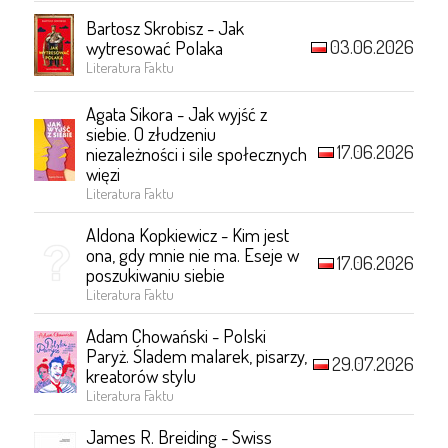
Bartosz Skrobisz - Jak
03.06.2026
wytresować Polaka
Literatura Faktu
Agata Sikora - Jak wyjść z
siebie. O złudzeniu
17.06.2026
niezależności i sile społecznych
więzi
Literatura Faktu
Aldona Kopkiewicz - Kim jest
ona, gdy mnie nie ma. Eseje w
17.06.2026
poszukiwaniu siebie
Literatura Faktu
Adam Chowański - Polski
Paryż. Śladem malarek, pisarzy,
29.07.2026
kreatorów stylu
Literatura Faktu
James R. Breiding - Swiss