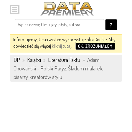
?
Informujemy, że serwis ten wykorzystuje pliki Cookie. Aby
dowiedzieć się więcej
kliknij tutaj
.
OK, ZROZUMIAŁEM
DP
»
Książki
»
Literatura Faktu
»
Adam
Chowański - Polski Paryż. Śladem malarek,
pisarzy, kreatorów stylu