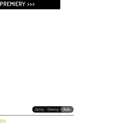
PREMIERY >>>
Jasny
Ciemny
Auto
łną
.