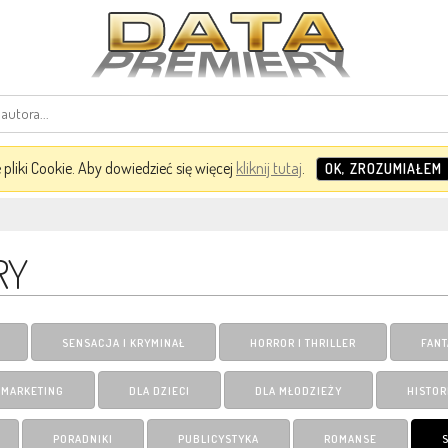
pliki Cookie. Aby dowiedzieć się więcej
kliknij tutaj
.
OK, ZROZUMIAŁEM
RY
SENSACJA I KRYMINAŁ
HORROR I THRILLER
FANT
I MARKETING
DLA DZIECI
DLA MŁODZIEŻY
HISTOR
PORADNIKI
PUBLICYSTYKA
ROMANSE