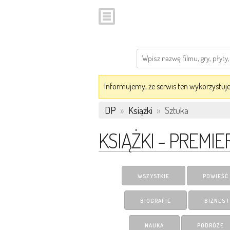
Informujemy, że serwis ten wykorzystuje 
DP
»
Książki
»
Sztuka
KSIĄŻKI - PREMIE
WSZYSTKIE
POWIEŚĆ
BIOGRAFIE
BIZNES 
NAUKA
PODRÓŻE