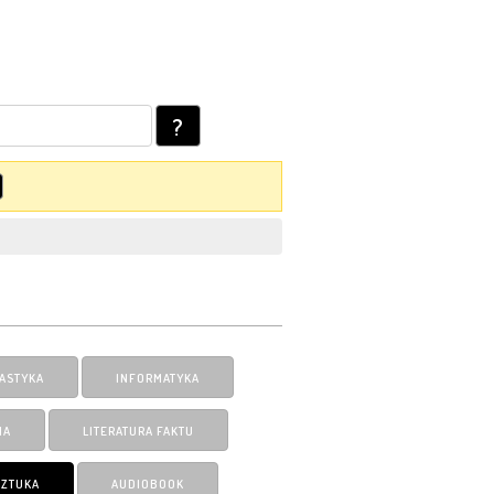
?
ASTYKA
INFORMATYKA
IA
LITERATURA FAKTU
SZTUKA
AUDIOBOOK