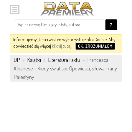
?
Informujemy, że serwis ten wykorzystuje pliki Cookie. Aby
dowiedzieć się więcej
kliknij tutaj
.
OK, ZROZUMIAŁEM
DP
»
Książki
»
Literatura Faktu
»
Francesca
Albanese - Kiedy świat śpi. Opowieści, słowa i rany
Palestyny