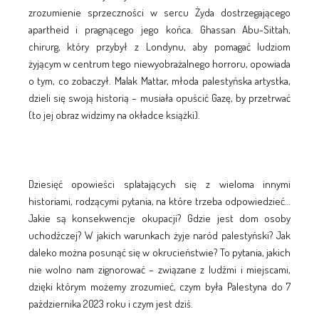
zrozumienie sprzeczności w sercu Żyda dostrzegającego
apartheid i pragnącego jego końca. Ghassan Abu-Sittah,
chirurg, który przybył z Londynu, aby pomagać ludziom
żyjącym w centrum tego niewyobrażalnego horroru, opowiada
o tym, co zobaczył. Malak Mattar, młoda palestyńska artystka,
dzieli się swoją historią – musiała opuścić Gazę, by przetrwać
(to jej obraz widzimy na okładce książki).
Dziesięć opowieści splatających się z wieloma innymi
historiami, rodzącymi pytania, na które trzeba odpowiedzieć…
Jakie są konsekwencje okupacji? Gdzie jest dom osoby
uchodźczej? W jakich warunkach żyje naród palestyński? Jak
daleko można posunąć się w okrucieństwie? To pytania, jakich
nie wolno nam zignorować – związane z ludźmi i miejscami,
dzięki którym możemy zrozumieć, czym była Palestyna do 7
października 2023 roku i czym jest dziś.