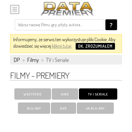
?
Informujemy, że serwis ten wykorzystuje pliki Cookie. Aby
dowiedzieć się więcej
kliknij tutaj
.
OK, ZROZUMIAŁEM
DP
»
Filmy
»
TV i Seriale
FILMY - PREMIERY
WSZYSTKIE
KINO
TV I SERIALE
BLU-RAY
DVD
4K BLU-RAY