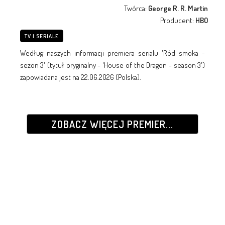
Twórca:
George R. R. Martin
Producent:
HBO
TV I SERIALE
Według naszych informacji premiera serialu 'Ród smoka -
sezon 3' (tytuł oryginalny - 'House of the Dragon - season 3')
zapowiadana jest na 22.06.2026 (Polska).
ZOBACZ WIĘCEJ PREMIER...