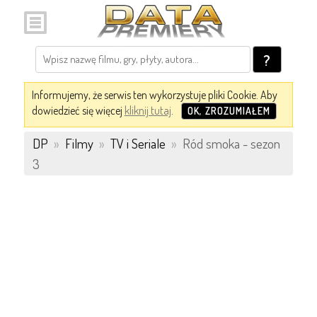
?
Informujemy, że serwis ten wykorzystuje pliki Cookie. Aby
dowiedzieć się więcej
kliknij tutaj
.
OK, ZROZUMIAŁEM
DP
»
Filmy
»
TV i Seriale
»
Ród smoka - sezon
3