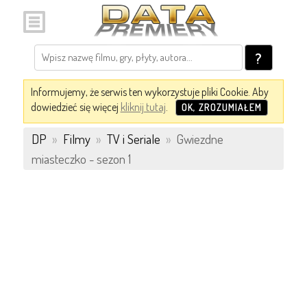
?
Informujemy, że serwis ten wykorzystuje pliki Cookie. Aby
dowiedzieć się więcej
kliknij tutaj
.
OK, ZROZUMIAŁEM
DP
»
Filmy
»
TV i Seriale
»
Gwiezdne
miasteczko - sezon 1