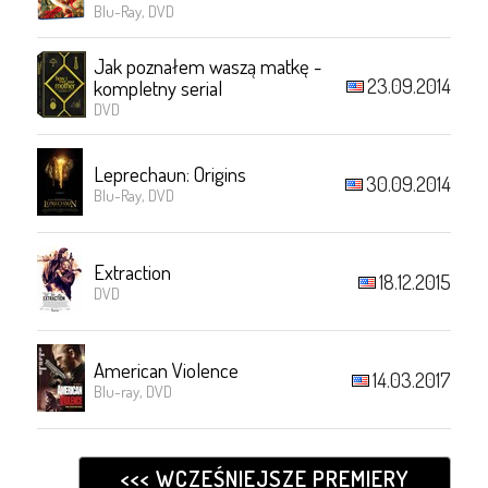
Blu-Ray, DVD
Jak poznałem waszą matkę -
23.09.2014
kompletny serial
DVD
Leprechaun: Origins
30.09.2014
Blu-Ray, DVD
Extraction
18.12.2015
DVD
American Violence
14.03.2017
Blu-ray, DVD
<<< WCZEŚNIEJSZE PREMIERY