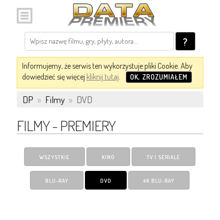
?
Informujemy, że serwis ten wykorzystuje pliki Cookie. Aby
dowiedzieć się więcej
kliknij tutaj
.
OK, ZROZUMIAŁEM
DP
»
Filmy
»
DVD
FILMY - PREMIERY
WSZYSTKIE
KINO
TV I SERIALE
BLU-RAY
DVD
4K BLU-RAY