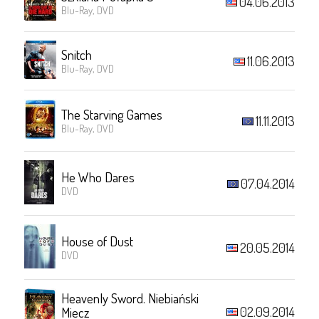
04.06.2013
Blu-Ray, DVD
Snitch
11.06.2013
Blu-Ray, DVD
The Starving Games
11.11.2013
Blu-Ray, DVD
He Who Dares
07.04.2014
DVD
House of Dust
20.05.2014
DVD
Heavenly Sword. Niebiański
02.09.2014
Miecz