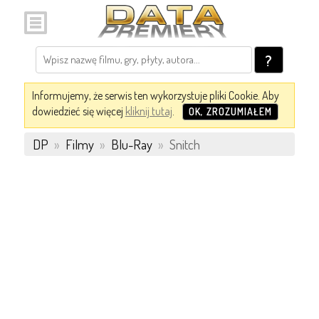
?
Informujemy, że serwis ten wykorzystuje pliki Cookie. Aby
dowiedzieć się więcej
kliknij tutaj
.
OK, ZROZUMIAŁEM
DP
»
Filmy
»
Blu-Ray
»
Snitch