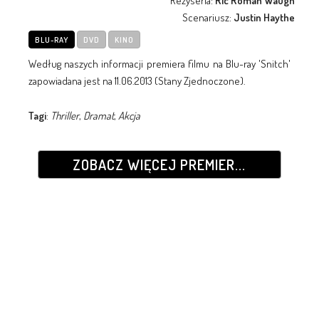
Reżyseria:
Ric Roman Waugh
Scenariusz:
Justin Haythe
BLU-RAY
DVD
KINO
Według naszych informacji premiera filmu na Blu-ray 'Snitch'
zapowiadana jest na 11.06.2013 (Stany Zjednoczone).
Tagi
:
Thriller
,
Dramat
,
Akcja
ZOBACZ WIĘCEJ PREMIER...