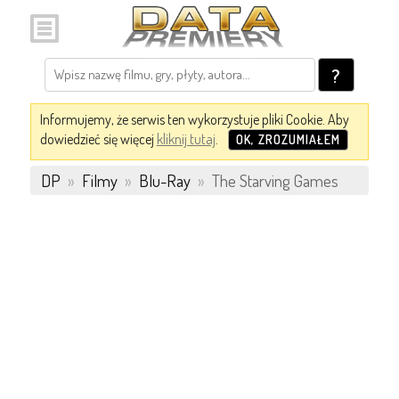
?
Informujemy, że serwis ten wykorzystuje pliki Cookie. Aby
dowiedzieć się więcej
kliknij tutaj
.
OK, ZROZUMIAŁEM
DP
»
Filmy
»
Blu-Ray
»
The Starving Games