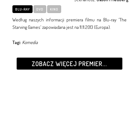
BLU-RAY
DVD
KINO
Według naszych informacji premiera filmu na Blu-ray 'The
Starving Games' zapowiadana jest na 11.11.2013 (Europa).
Tagi
:
Komedia
ZOBACZ WIĘCEJ PREMIER...