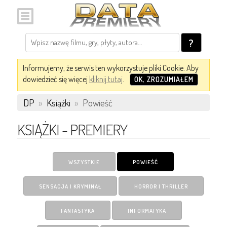
?
Informujemy, że serwis ten wykorzystuje pliki Cookie. Aby
dowiedzieć się więcej
kliknij tutaj
.
OK, ZROZUMIAŁEM
DP
»
Książki
»
Powieść
KSIĄŻKI - PREMIERY
WSZYSTKIE
POWIEŚĆ
SENSACJA I KRYMINAŁ
HORROR I THRILLER
FANTASTYKA
INFORMATYKA