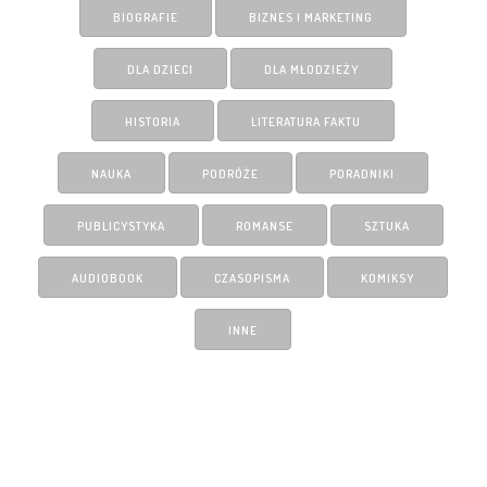
BIOGRAFIE
BIZNES I MARKETING
DLA DZIECI
DLA MŁODZIEŻY
HISTORIA
LITERATURA FAKTU
NAUKA
PODRÓŻE
PORADNIKI
PUBLICYSTYKA
ROMANSE
SZTUKA
AUDIOBOOK
CZASOPISMA
KOMIKSY
INNE