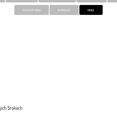
CZASOPISMA
KOMIKSY
INNE
nych Srokach