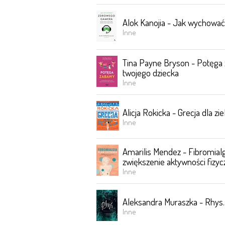
Alok Kanojia - Jak wychować
Inne
Tina Payne Bryson - Potęga z
twojego dziecka
Inne
Alicja Rokicka - Grecja dla zi
Inne
Amarilis Mendez - Fibromialg
zwiększenie aktywności fizy
Inne
Aleksandra Muraszka - Rhys. 
Inne