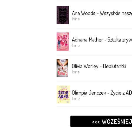
Ana Woods - Wszystkie nasze
Inne
Adriana Mather - Sztuka zryw
Inne
Olivia Worley - Debiutantki
Inne
Olimpia Jenczek - Życie z AD
Inne
<<< WCZEŚNIE