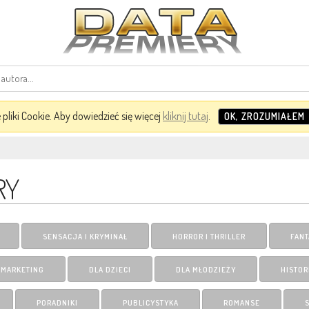
pliki Cookie. Aby dowiedzieć się więcej
kliknij tutaj
.
OK, ZROZUMIAŁEM
RY
SENSACJA I KRYMINAŁ
HORROR I THRILLER
FANT
I MARKETING
DLA DZIECI
DLA MŁODZIEŻY
HISTOR
PORADNIKI
PUBLICYSTYKA
ROMANSE