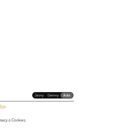
Jasny
Ciemny
Auto
łną
.
acji o Cookies.