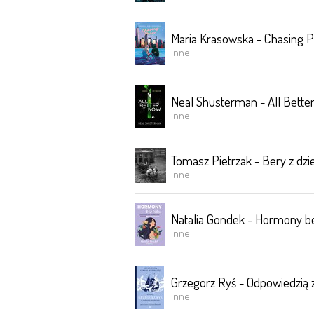
Maria Krasowska - Chasing P
Inne
Neal Shusterman - All Bette
Inne
Tomasz Pietrzak - Bery z dzie
Inne
Natalia Gondek - Hormony be
Inne
Grzegorz Ryś - Odpowiedzią 
Inne