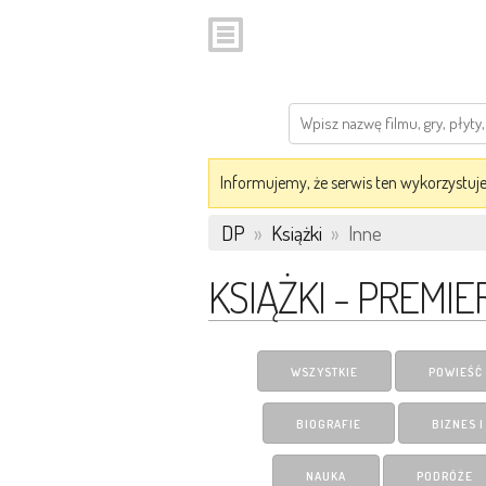
Informujemy, że serwis ten wykorzystuje 
DP
»
Książki
»
Inne
KSIĄŻKI - PREMIE
WSZYSTKIE
POWIEŚĆ
BIOGRAFIE
BIZNES 
NAUKA
PODRÓŻE