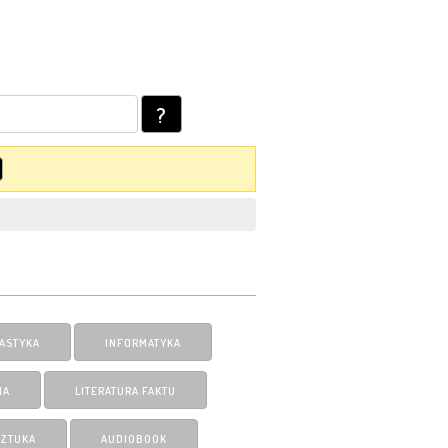
?
ASTYKA
INFORMATYKA
IA
LITERATURA FAKTU
SZTUKA
AUDIOBOOK