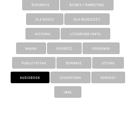
BIOGRAFIE
BIZNES I MARKETING
DLA DZIECI
DLA MŁODZIEŻY
HISTORIA
LITERATURA FAKTU
NAUKA
PODRÓŻE
PORADNIKI
PUBLICYSTYKA
ROMANSE
SZTUKA
AUDIOBOOK
CZASOPISMA
KOMIKSY
INNE