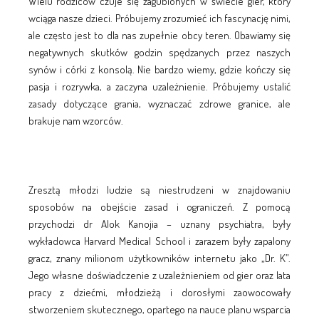
Wielu rodziców czuje się zagubionych w świecie gier, który
wciąga nasze dzieci. Próbujemy zrozumieć ich fascynację nimi,
ale często jest to dla nas zupełnie obcy teren. Obawiamy się
negatywnych skutków godzin spędzanych przez naszych
synów i córki z konsolą. Nie bardzo wiemy, gdzie kończy się
pasja i rozrywka, a zaczyna uzależnienie. Próbujemy ustalić
zasady dotyczące grania, wyznaczać zdrowe granice, ale
brakuje nam wzorców.
Zresztą młodzi ludzie są niestrudzeni w znajdowaniu
sposobów na obejście zasad i ograniczeń. Z pomocą
przychodzi dr Alok Kanojia – uznany psychiatra, były
wykładowca Harvard Medical School i zarazem były zapalony
gracz, znany milionom użytkowników internetu jako „Dr. K”.
Jego własne doświadczenie z uzależnieniem od gier oraz lata
pracy z dziećmi, młodzieżą i dorosłymi zaowocowały
stworzeniem skutecznego, opartego na nauce planu wsparcia