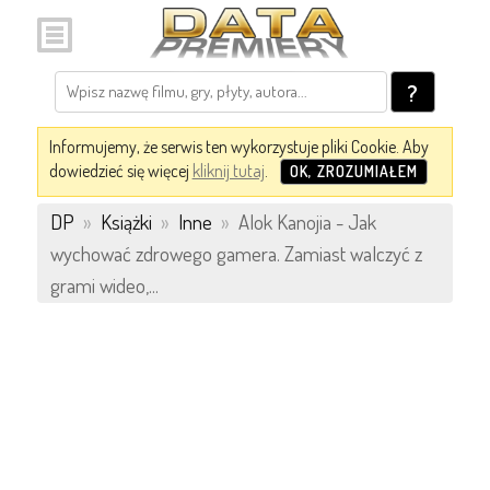
?
Informujemy, że serwis ten wykorzystuje pliki Cookie. Aby
dowiedzieć się więcej
kliknij tutaj
.
OK, ZROZUMIAŁEM
DP
»
Książki
»
Inne
»
Alok Kanojia - Jak
wychować zdrowego gamera. Zamiast walczyć z
grami wideo,...