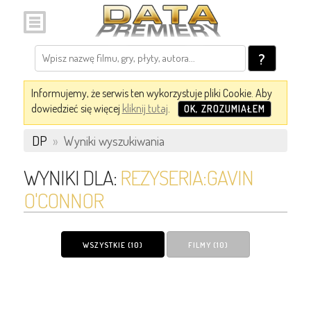
?
Informujemy, że serwis ten wykorzystuje pliki Cookie. Aby
dowiedzieć się więcej
kliknij tutaj
.
OK, ZROZUMIAŁEM
DP
»
Wyniki wyszukiwania
WYNIKI DLA:
REZYSERIA:GAVIN
O'CONNOR
WSZYSTKIE (10)
FILMY (10)