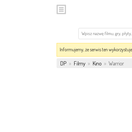
Informujemy, że serwis ten wykorzystuje 
DP
»
Filmy
»
Kino
»
Warrior