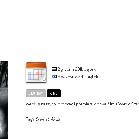
2 grudnia 2011, piątek
9 września 2011, piątek
BLU-RAY
KINO
Według naszych informacji premiera kinowa filmu 'Warrior' zapo
Tagi
:
Dramat
,
Akcja