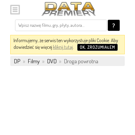
?
Informujemy, że serwis ten wykorzystuje pliki Cookie. Aby
dowiedzieć się więcej
kliknij tutaj
.
OK, ZROZUMIAŁEM
DP
»
Filmy
»
DVD
»
Droga powrotna