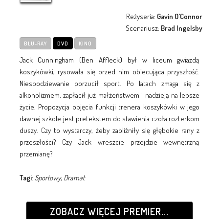
Reżyseria:
Gavin O'Connor
Scenariusz:
Brad Ingelsby
BLU-RAY
DVD
KINO
Jack Cunningham (Ben Affleck) był w liceum gwiazdą
koszykówki, rysowała się przed nim obiecująca przyszłość.
Niespodziewanie porzucił sport. Po latach zmaga się z
alkoholizmem, zapłacił już małżeństwem i nadzieją na lepsze
życie. Propozycja objęcia funkcji trenera koszykówki w jego
dawnej szkole jest pretekstem do stawienia czoła rozterkom
duszy. Czy to wystarczy, żeby zabliźniły się głębokie rany z
przeszłości? Czy Jack wreszcie przejdzie wewnętrzną
przemianę?
Tagi
:
Sportowy
,
Dramat
ZOBACZ WIĘCEJ PREMIER...