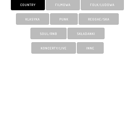
COUNTRY
FILMOWA
FOLK/LUDOWA
KLASYKA
PUNK
REGGAE/SKA
SOUL/RNB
SKŁADANKI
KONCERTY/LIVE
INNE