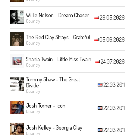
Willie Nelson - Dream Chaser
29.05.2026
Country
The Red Clay Strays - Grateful
05.06.2026
Country
Shania Twain - Little Miss Twain
24.07.2026
Country
Tommy Shaw - The Great
22.03.2011
Divide
Country
Josh Turner - Icon
22.03.2011
Country
Josh Kelley - Georgia Clay
22.03.2011
Country