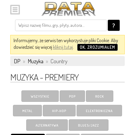
?
Informujemy, że serwis ten wykorzystuje pliki Cookie. Aby
dowiedzieć się więcej
kliknij tutaj
.
OK, ZROZUMIAŁEM
DP
»
Muzyka
»
Country
MUZYKA - PREMIERY
WSZYSTKIE
POP
ROCK
METAL
HIP-HOP
ELEKTRONICZNA
ALTERNATYWA
BLUES/JAZZ