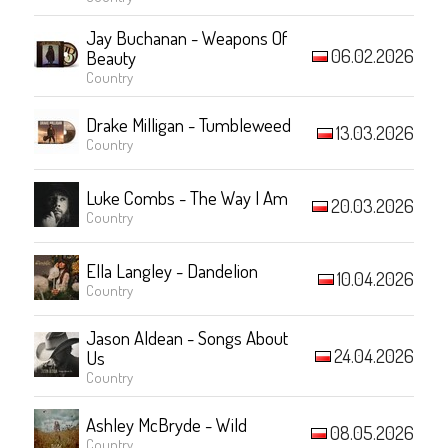
Jay Buchanan - Weapons Of
06.02.2026
Beauty
Country
Drake Milligan - Tumbleweed
13.03.2026
Country
Luke Combs - The Way I Am
20.03.2026
Country
Ella Langley - Dandelion
10.04.2026
Country
Jason Aldean - Songs About
24.04.2026
Us
Country
Ashley McBryde - Wild
08.05.2026
Country