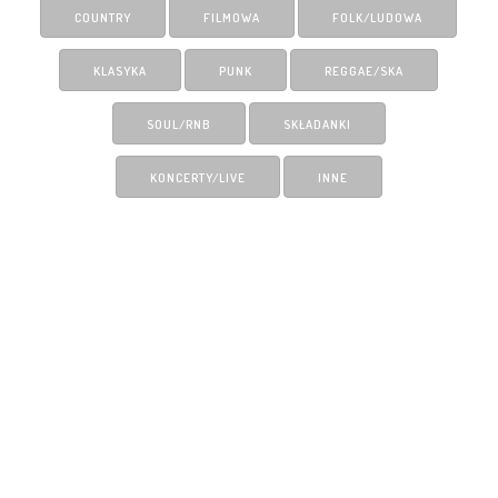
COUNTRY
FILMOWA
FOLK/LUDOWA
KLASYKA
PUNK
REGGAE/SKA
SOUL/RNB
SKŁADANKI
KONCERTY/LIVE
INNE