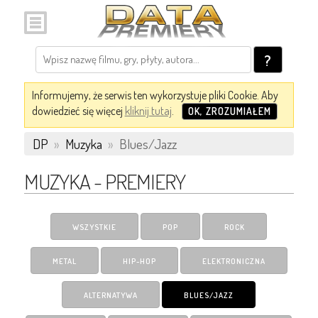
?
Informujemy, że serwis ten wykorzystuje pliki Cookie. Aby
dowiedzieć się więcej
kliknij tutaj
.
OK, ZROZUMIAŁEM
DP
»
Muzyka
»
Blues/Jazz
MUZYKA - PREMIERY
WSZYSTKIE
POP
ROCK
METAL
HIP-HOP
ELEKTRONICZNA
ALTERNATYWA
BLUES/JAZZ