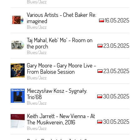
Blues/Jazz
Various Artists - Chet Baker Re:
16.05.2025
imagined
Blues/Jazz
Taj Mahal, Keb' Mo' - Room on
23.05.2025
the porch
Blues/Jazz
Gary Moore - Gary Moore Live -
23.05.2025
From Baloise Session
Blues/Jazz
Mieczysław Kosz - Sygnały.
30.05.2025
Trio'68
Blues/Jazz
Keith Jarrett - New Vienna - At
30.05.2025
The Musikverein, 2016
Blues/Jazz