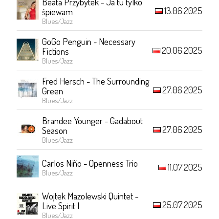
Beata Przybytek - Ja tu tylko
13.06.2025
śpiewam
Blues/Jazz
GoGo Penguin - Necessary
20.06.2025
Fictions
Blues/Jazz
Fred Hersch - The Surrounding
27.06.2025
Green
Blues/Jazz
Brandee Younger - Gadabout
27.06.2025
Season
Blues/Jazz
Carlos Niño - Openness Trio
11.07.2025
Blues/Jazz
Wojtek Mazolewski Quintet -
25.07.2025
Live Spirit I
Blues/Jazz