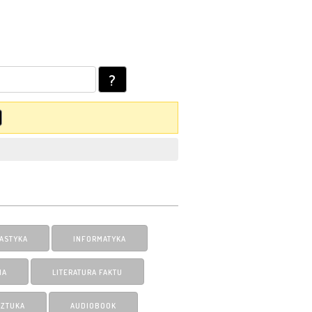
?
ASTYKA
INFORMATYKA
IA
LITERATURA FAKTU
SZTUKA
AUDIOBOOK