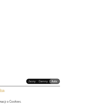
Jasny
Ciemny
Auto
łną
.
acji o Cookies.