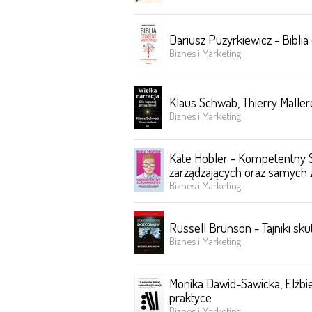
Dariusz Puzyrkiewicz - Bibli
Biznes i Marketing
Klaus Schwab, Thierry Mallere
Biznes i Marketing
Kate Hobler - Kompetentny 
zarządzających oraz samych
Biznes i Marketing
Russell Brunson - Tajniki sk
Biznes i Marketing
Monika Dawid-Sawicka, Elżbiet
praktyce
Biznes i Marketing