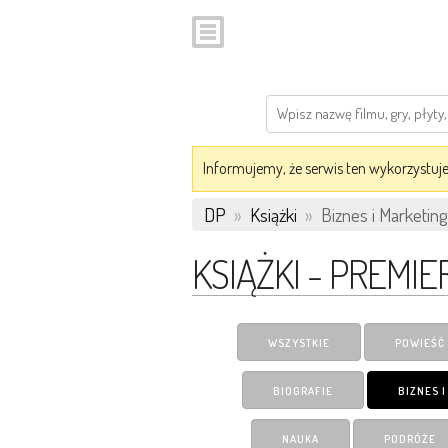
Informujemy, że serwis ten wykorzystuje 
DP
»
Książki
»
Biznes i Marketing
KSIĄŻKI - PREMIE
WSZYSTKIE
POWIEŚĆ
BIOGRAFIE
BIZNES 
NAUKA
PODRÓŻE