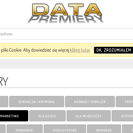
pliki Cookie. Aby dowiedzieć się więcej
kliknij tutaj
.
OK, ZROZUMIAŁEM
RY
SENSACJA I KRYMINAŁ
HORROR I THRILLER
FANT
I MARKETING
DLA DZIECI
DLA MŁODZIEŻY
HISTOR
PORADNIKI
PUBLICYSTYKA
ROMANSE