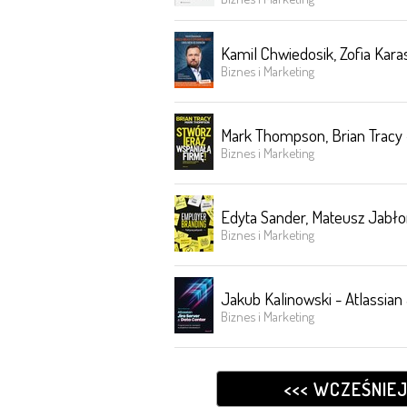
Kamil Chwiedosik, Zofia Kar
Biznes i Marketing
Mark Thompson, Brian Tracy 
Biznes i Marketing
Edyta Sander, Mateusz Jabło
Biznes i Marketing
Jakub Kalinowski - Atlassia
Biznes i Marketing
<<< WCZEŚNIE