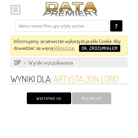
?
Informujemy, że serwis ten wykorzystuje pliki Cookie. Aby
dowiedzieć się więcej
kliknij tutaj
.
OK, ZROZUMIAŁEM
DP
»
Wyniki wyszukiwania
WYNIKI DLA:
ARTYSTA:JON LORD
WSZYSTKIE (5)
MUZYKA (5)