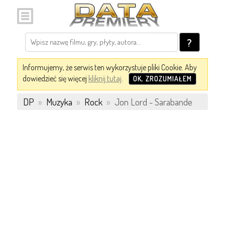
?
Informujemy, że serwis ten wykorzystuje pliki Cookie. Aby
dowiedzieć się więcej
kliknij tutaj
.
OK, ZROZUMIAŁEM
DP
»
Muzyka
»
Rock
»
Jon Lord - Sarabande