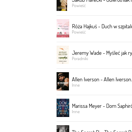
Powieść
Róża Hajkuś - Duch w szpital
Powieść
Jeremy Wade - Myśleć jak ryb
Poradniki
Allen Iverson - Allen Iverson
Inne
Marissa Meyer - Dom Saphi
Inne