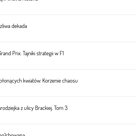
rzliwa dekada
and Prix. Tajniki strategii w F1
łonących kwiatów. Korzenie chaosu
odziejka z ulicy Brackiej. Tom 3
(po)chowana