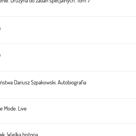
enie. Drużyna do zadań specjalnych. Tom 7
ą
u
ństwa Dariusz Szpakowski. Autobiografia
e Mode. Live
k. Wielka historia