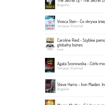
The Secret Dj - The Secret 
Biografie
Viveca Sten - Co skrywa śnie
Sensacja i Kryminał
Caroline Reid - Szybkie pien
globalny biznes
Inne
Agata Sosnowska - Córki mo
Sensacja i Kryminał
Steve Harris - Iron Maiden. In
Biografie