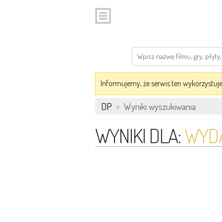
Informujemy, że serwis ten wykorzystuje 
DP
»
Wyniki wyszukiwania
WYNIKI DLA:
WYD