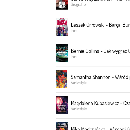
Biografie
Leszek Orłowski - Barça. Bu
Inne
Bernie Collins - Jak wygrać Gr
Inne
Samantha Shannon - Wśród p
Fantastyka
Magdalena Kubasiewicz - Czar
Fantastyka
Mika Modrzyńska - W magii 