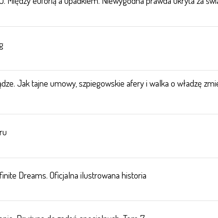
DJ. Między euforią a upadkiem. Niewygodna prawda ukryta za św
g
iądze. Jak tajne umowy, szpiegowskie afery i walka o władzę zmi
ru
finite Dreams. Oficjalna ilustrowana historia