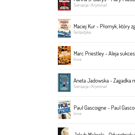
Sensacja i Kryminał
Maciej Kur - Płomyk, który z
Fantastyka
Marc Priestley - Aleja sukce
Inne
Aneta Jadowska - Zagadka
Sensacja i Kryminał
Paul Gascoigne - Paul Gasco
Inne
Jakub Małecki - Odwrotniak i 