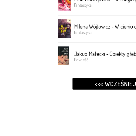
Fantastyka
Milena Wójtowicz - W cieniu 
Fantastyka
Jakub Małecki - Obiekty głę
Powieść
<<< WCZEŚNIE