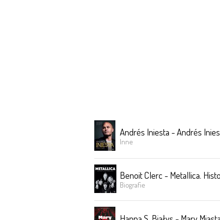
Andrés Iniesta - Andrés Inies
Inne
Benoit Clerc - Metallica. His
Biografie
Hanna S. Białys - Mary Miast