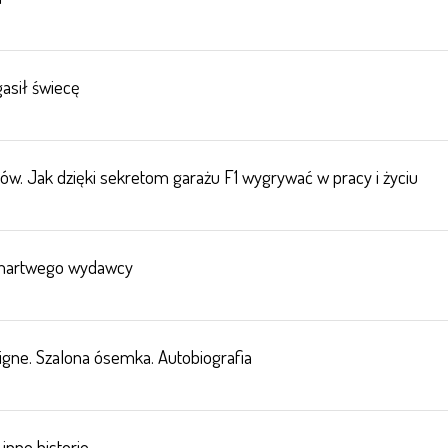
gasił świecę
sów. Jak dzięki sekretom garażu F1 wygrywać w pracy i życiu
 martwego wydawcy
igne. Szalona ósemka. Autobiografia
inne historie