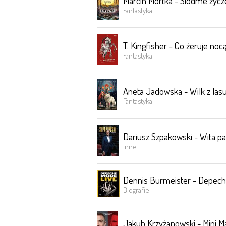
Marcin Mortka - Siódme życz
Fantastyka
T. Kingfisher - Co żeruje noc
Fantastyka
Aneta Jadowska - Wilk z las
Fantastyka
Dariusz Szpakowski - Wita pa
Inne
Dennis Burmeister - Depech
Biografie
Jakub Krzyżanowski - Mini Maj