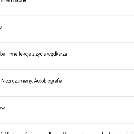
u
a i inne lekcje z życia wędkarza
. Niezrozumiany. Autobiografia
rów