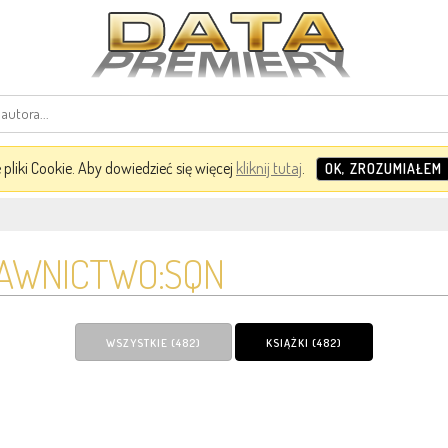
pliki Cookie. Aby dowiedzieć się więcej
kliknij tutaj
.
OK, ZROZUMIAŁEM
AWNICTWO:SQN
WSZYSTKIE (482)
KSIĄŻKI (482)