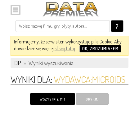
?
Informujemy, że serwis ten wykorzystuje pliki Cookie. Aby
dowiedzieć się więcej
kliknij tutaj
.
OK, ZROZUMIAŁEM
DP
»
Wyniki wyszukiwania
WYNIKI DLA:
WYDAWCA:MICROIDS
WSZYSTKIE (11)
GRY (11)