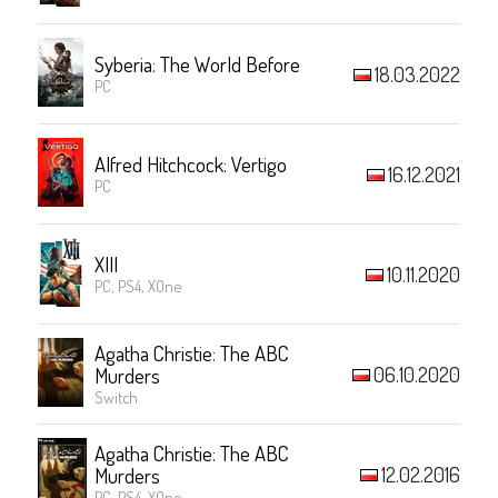
Syberia: The World Before
18.03.2022
PC
Alfred Hitchcock: Vertigo
16.12.2021
PC
XIII
10.11.2020
PC, PS4, XOne
Agatha Christie: The ABC
06.10.2020
Murders
Switch
Agatha Christie: The ABC
12.02.2016
Murders
PC, PS4, XOne