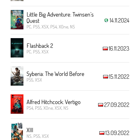
Little Big Adventure: Twinsen’s
14.11.2024
Quest
PC, PS5, XSX, PS4, XOne, NS
Flashback 2
16.11.2023
PC, PS5, XSX
Syberia: The World Before
15.11.2022
PS5, XSX
Alfred Hitchcock: Vertigo
27.09.2022
PS4, PS5, XOne, XSX, NS
XIII
13.09.2022
NS, PS5, XSX