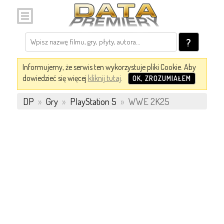
?
Informujemy, że serwis ten wykorzystuje pliki Cookie. Aby
dowiedzieć się więcej
kliknij tutaj
.
OK, ZROZUMIAŁEM
DP
»
Gry
»
PlayStation 5
»
WWE 2K25