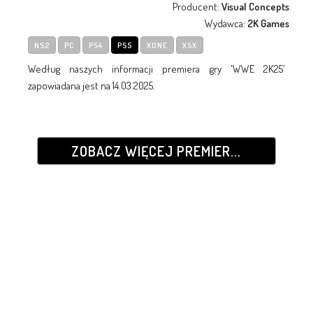
Producent:
Visual Concepts
Wydawca:
2K Games
NS2
PC
PS4
PS5
XONE
XSX
Według naszych informacji premiera gry 'WWE 2K25'
zapowiadana jest na 14.03.2025.
ZOBACZ WIĘCEJ PREMIER...