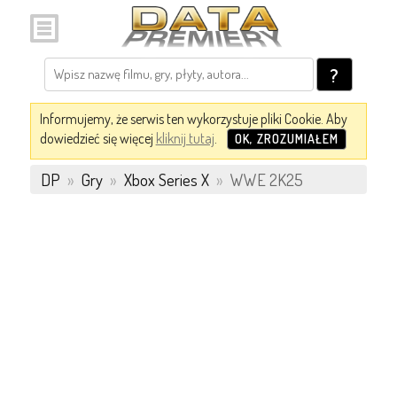
?
Informujemy, że serwis ten wykorzystuje pliki Cookie. Aby
dowiedzieć się więcej
kliknij tutaj
.
OK, ZROZUMIAŁEM
DP
»
Gry
»
Xbox Series X
»
WWE 2K25