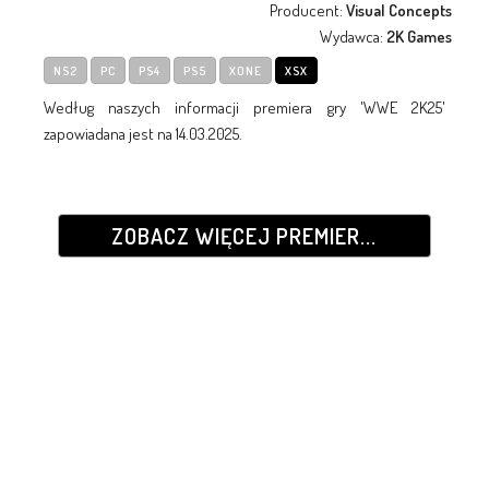
Producent:
Visual Concepts
Wydawca:
2K Games
NS2
PC
PS4
PS5
XONE
XSX
Według naszych informacji premiera gry 'WWE 2K25'
zapowiadana jest na 14.03.2025.
ZOBACZ WIĘCEJ PREMIER...