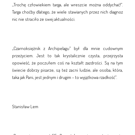
,,Trochę człowiekiem targa, ale wreszcie można oddychać!”.
Targa choćby dlatego, że wiele stawianych przez nich diagnoz
nic nie straciło ze swej aktualności.
„Czarnoksiężnik z Archipelagu" był dla mnie cudownym
przeżyciem. Jest to tak krystalicznie czysta, przejrzysta
opowieść, że poczułem coś na kształt zazdrości. Są na tym
świecie dobrzy pisarze, są też zacni ludzie, ale osoba, która,
taka jak Pani, jest jednym i drugim – to wyjątkowa rzadkość”.
Stanisław Lem