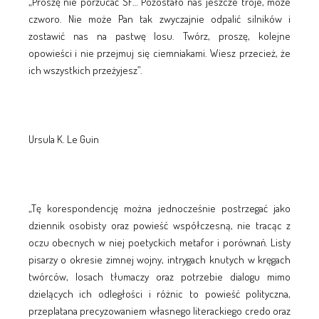
„Proszę nie porzucać SF… Pozostało nas jeszcze troje, może
czworo. Nie może Pan tak zwyczajnie odpalić silników i
zostawić nas na pastwę losu. Twórz, proszę, kolejne
opowieści i nie przejmuj się ciemniakami. Wiesz przecież, że
ich wszystkich przeżyjesz”.
Ursula K. Le Guin
„Tę korespondencję można jednocześnie postrzegać jako
dziennik osobisty oraz powieść współczesną, nie tracąc z
oczu obecnych w niej poetyckich metafor i porównań. Listy
pisarzy o okresie zimnej wojny, intrygach knutych w kręgach
twórców, losach tłumaczy oraz potrzebie dialogu mimo
dzielących ich odległości i różnic to powieść polityczna,
przeplatana precyzowaniem własnego literackiego credo oraz