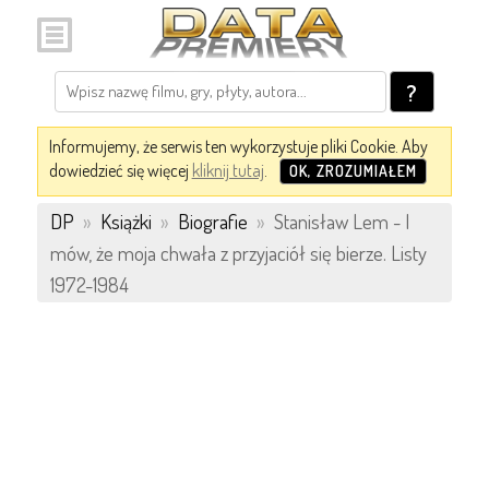
?
Informujemy, że serwis ten wykorzystuje pliki Cookie. Aby
dowiedzieć się więcej
kliknij tutaj
.
OK, ZROZUMIAŁEM
DP
»
Książki
»
Biografie
»
Stanisław Lem - I
mów, że moja chwała z przyjaciół się bierze. Listy
1972-1984