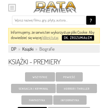
?
Informujemy, że serwis ten wykorzystuje pliki Cookie. Aby
dowiedzieć się więcej
kliknij tutaj
.
OK, ZROZUMIAŁEM
DP
»
Książki
»
Biografie
KSIĄŻKI - PREMIERY
WSZYSTKIE
POWIEŚĆ
SENSACJA I KRYMINAŁ
HORROR I THRILLER
FANTASTYKA
INFORMATYKA