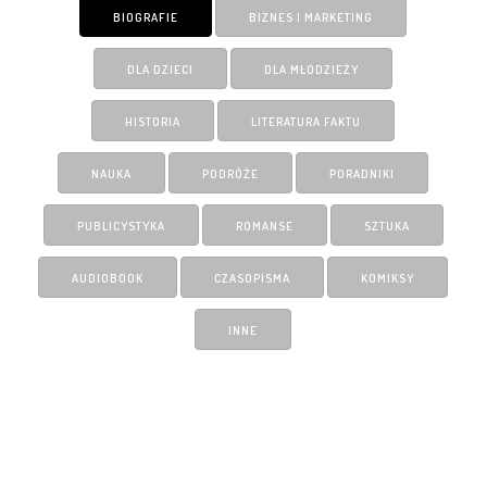
BIOGRAFIE
BIZNES I MARKETING
DLA DZIECI
DLA MŁODZIEŻY
HISTORIA
LITERATURA FAKTU
NAUKA
PODRÓŻE
PORADNIKI
PUBLICYSTYKA
ROMANSE
SZTUKA
AUDIOBOOK
CZASOPISMA
KOMIKSY
INNE