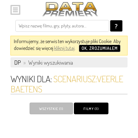
?
Informujemy, że serwis ten wykorzystuje pliki Cookie. Aby
dowiedzieć się więcej
kliknij tutaj
.
OK, ZROZUMIAŁEM
DP
»
Wyniki wyszukiwania
WYNIKI DLA:
SCENARIUSZ:VEERLE
BAETENS
WSZYSTKIE (1)
FILMY (1)