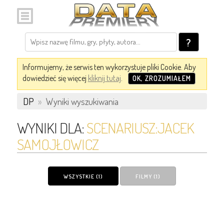
?
Informujemy, że serwis ten wykorzystuje pliki Cookie. Aby
dowiedzieć się więcej
kliknij tutaj
.
OK, ZROZUMIAŁEM
DP
»
Wyniki wyszukiwania
WYNIKI DLA:
SCENARIUSZ:JACEK
SAMOJŁOWICZ
WSZYSTKIE (1)
FILMY (1)