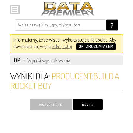
?
Informujemy, że serwis ten wykorzystuje pliki Cookie. Aby
dowiedzieć się więcej
kliknij tutaj
.
OK, ZROZUMIAŁEM
DP
»
Wyniki wyszukiwania
WYNIKI DLA:
PRODUCENT:BUILD A
ROCKET BOY
WSZYSTKIE (1)
GRY (1)