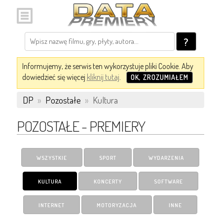
?
Informujemy, że serwis ten wykorzystuje pliki Cookie. Aby
dowiedzieć się więcej
kliknij tutaj
.
OK, ZROZUMIAŁEM
DP
»
Pozostałe
»
Kultura
POZOSTAŁE - PREMIERY
WSZYSTKIE
SPORT
WYDARZENIA
KULTURA
KONCERTY
SOFTWARE
INTERNET
MOTORYZACJA
INNE