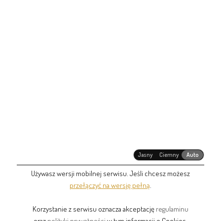
Jasny
Ciemny
Auto
Używasz wersji mobilnej serwisu. Jeśli chcesz możesz
przełączyć na wersję pełną
.
Korzystanie z serwisu oznacza akceptację
regulaminu
oraz
polityki prywatności
w tym informacji o Cookies.