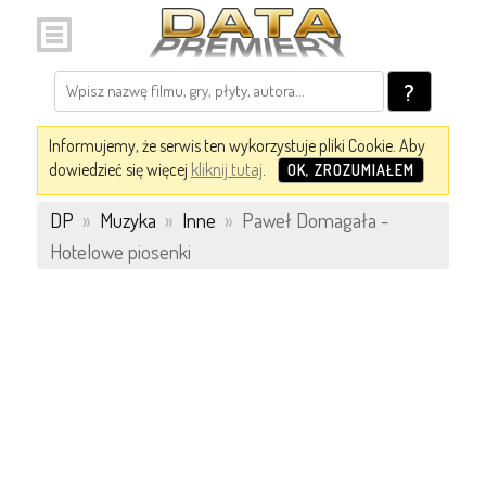
?
Informujemy, że serwis ten wykorzystuje pliki Cookie. Aby
dowiedzieć się więcej
kliknij tutaj
.
OK, ZROZUMIAŁEM
DP
»
Muzyka
»
Inne
»
Paweł Domagała -
Hotelowe piosenki