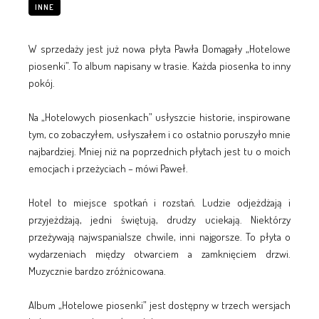
INNE
W sprzedaży jest już nowa płyta Pawła Domagały „Hotelowe
piosenki”. To album napisany w trasie. Każda piosenka to inny
pokój.
Na „Hotelowych piosenkach” usłyszcie historie, inspirowane
tym, co zobaczyłem, usłyszałem i co ostatnio poruszyło mnie
najbardziej. Mniej niż na poprzednich płytach jest tu o moich
emocjach i przeżyciach – mówi Paweł.
Hotel to miejsce spotkań i rozstań. Ludzie odjeżdżają i
przyjeżdżają, jedni świętują, drudzy uciekają. Niektórzy
przeżywają najwspanialsze chwile, inni najgorsze. To płyta o
wydarzeniach między otwarciem a zamknięciem drzwi.
Muzycznie bardzo zróżnicowana.
Album „Hotelowe piosenki” jest dostępny w trzech wersjach