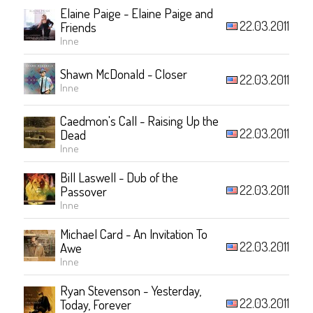
Elaine Paige - Elaine Paige and
22.03.2011
Friends
Inne
Shawn McDonald - Closer
22.03.2011
Inne
Caedmon's Call - Raising Up the
22.03.2011
Dead
Inne
Bill Laswell - Dub of the
22.03.2011
Passover
Inne
Michael Card - An Invitation To
22.03.2011
Awe
Inne
Ryan Stevenson - Yesterday,
22.03.2011
Today, Forever