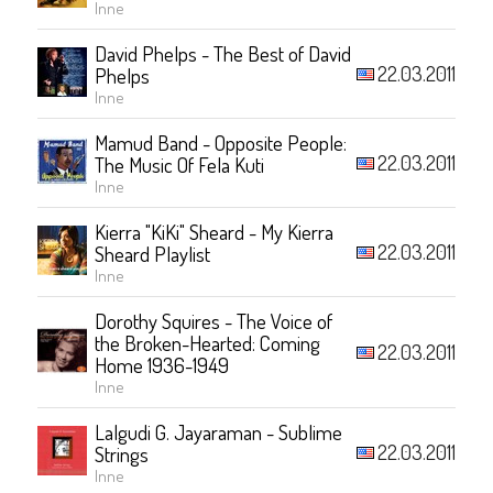
Inne
David Phelps - The Best of David
22.03.2011
Phelps
Inne
Mamud Band - Opposite People:
22.03.2011
The Music Of Fela Kuti
Inne
Kierra "KiKi" Sheard - My Kierra
22.03.2011
Sheard Playlist
Inne
Dorothy Squires - The Voice of
the Broken-Hearted: Coming
22.03.2011
Home 1936-1949
Inne
Lalgudi G. Jayaraman - Sublime
22.03.2011
Strings
Inne