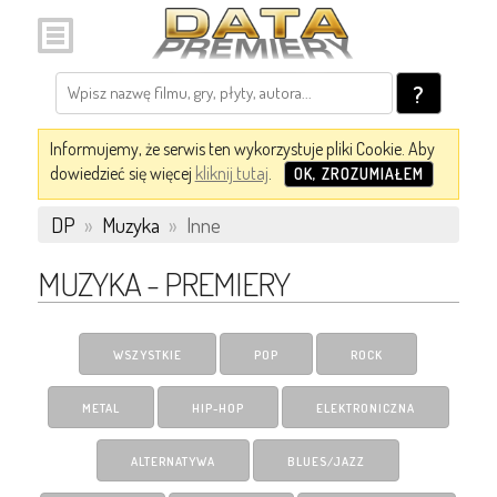
?
Informujemy, że serwis ten wykorzystuje pliki Cookie. Aby
dowiedzieć się więcej
kliknij tutaj
.
OK, ZROZUMIAŁEM
DP
»
Muzyka
»
Inne
MUZYKA - PREMIERY
WSZYSTKIE
POP
ROCK
METAL
HIP-HOP
ELEKTRONICZNA
ALTERNATYWA
BLUES/JAZZ