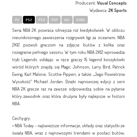
Producent:
Visual Concepts
Wydawca:
2K Sports
PC
PS2
PS3
PSP
WII
X360
Seria NBA 2K powraca silniejsza niż kiedykolwiek. W obliczu
nieuniknionego zawieszenia rozgrywek ligi za oceanem, NBA
2K12 pozwoli graczom na zdjęcie butów z kołka oraz
rozegranie pełnego sezonu. W tym roku NBA 2K12 wprowadza
tryb Legends oddając w ręce graczy 15 legend koszykówki
wśród których znajdą się Magic Johnson, Larry Bird, Patrick
Ewing, Karl Malone, Scottie Pippen, a także „Jego Powietrzna
Wysokość" Michael Jordan. Dzięki najnowszej edycji z serii
NBA 2K gracze raz na zawsze odpowiedzą sobie na pytanie
który zawodnik oraz która drużyna były najlepsze w historii
NBA.
Cechy gry:
• NBA Today - najświeższe informacje, składy oraz statystki ze
świata NBA, wraz z najnowszymi trendami w postaci butów,