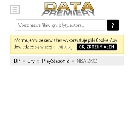
?
Informujemy, że serwis ten wykorzystuje pliki Cookie. Aby
dowiedzieć się więcej
kliknij tutaj
.
OK, ZROZUMIAŁEM
DP
»
Gry
»
PlayStation 2
»
NBA 2K12