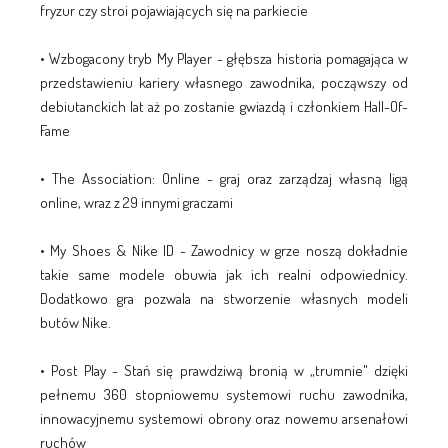
fryzur czy stroi pojawiających się na parkiecie
• Wzbogacony tryb My Player - głębsza historia pomagająca w
przedstawieniu kariery własnego zawodnika, począwszy od
debiutanckich lat aż po zostanie gwiazdą i członkiem Hall-Of-
Fame
• The Association: Online - graj oraz zarządzaj własną ligą
online, wraz z 29 innymi graczami
• My Shoes & Nike ID - Zawodnicy w grze noszą dokładnie
takie same modele obuwia jak ich realni odpowiednicy.
Dodatkowo gra pozwala na stworzenie własnych modeli
butów Nike.
• Post Play - Stań się prawdziwą bronią w „trumnie" dzięki
pełnemu 360 stopniowemu systemowi ruchu zawodnika,
innowacyjnemu systemowi obrony oraz nowemu arsenałowi
ruchów