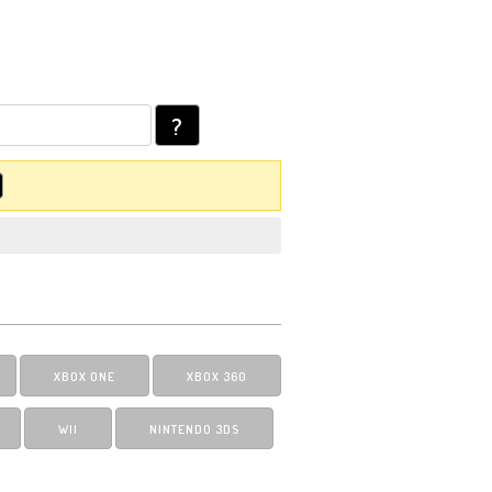
?
XBOX ONE
XBOX 360
WII
NINTENDO 3DS